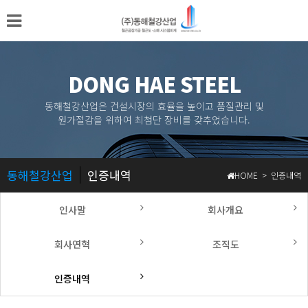
DONG HAE STEEL
동해철강산업은 건설시장의 효율을 높이고 품질관리 및
원가절감을 위하여 최첨단 장비를 갖추었습니다.
동해철강산업
인증내역
HOME > 인증내역
인사말
회사개요
회사연혁
조직도
인증내역